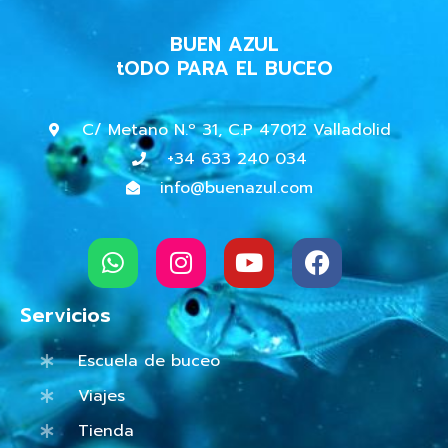
BUEN AZUL
tODO PARA EL BUCEO
C/ Metano N.º 31, C.P 47012 Valladolid
+34 633 240 034
info@buenazul.com
W
I
Y
F
h
n
o
a
a
s
u
c
t
t
t
e
Servicios
s
a
u
b
a
g
b
o
Escuela de buceo
p
r
e
o
Viajes
p
a
k
m
Tienda