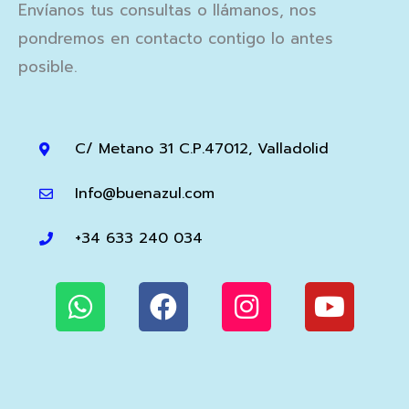
Envíanos tus consultas o llámanos, nos
pondremos en contacto contigo lo antes
posible.
C/ Metano 31 C.P.47012, Valladolid
Info@buenazul.com
+34 633 240 034
W
F
I
Y
h
a
n
o
a
c
s
u
t
e
t
t
s
b
a
u