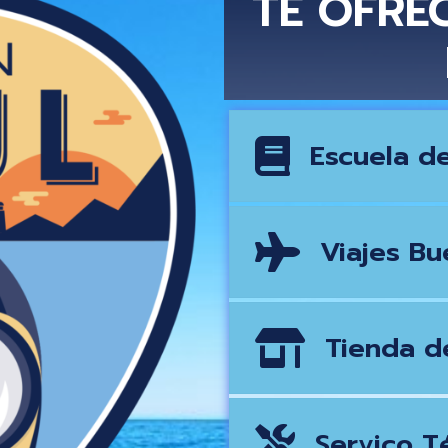
TE OFRE
Escuela d
Viajes Bu
Tienda d
Servico Té