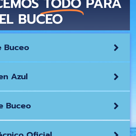
CEMOS
TODO
PARA
EL BUCEO
e Buceo
en Azul
e Buceo
cnico Oficial