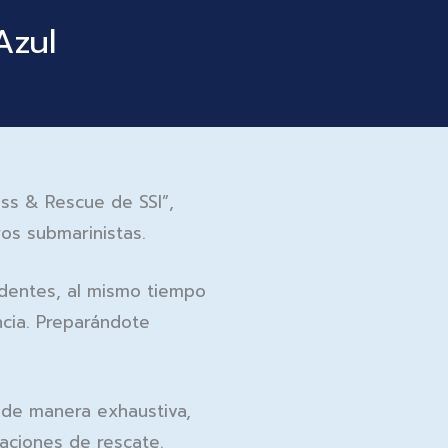
Azul
ress & Rescue
de SSI”,
os submarinistas.
cidentes, al mismo tiempo
ncia. Preparándote
 de manera exhaustiva,
aciones de rescate.