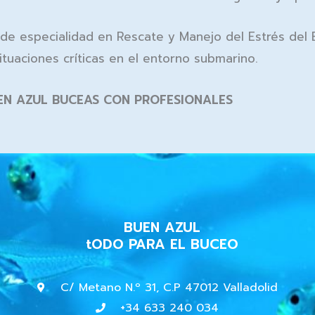
ón de especialidad en Rescate y Manejo del Estrés del 
tuaciones críticas en el entorno submarino.
EN AZUL BUCEAS CON PROFESIONALES
BUEN AZUL
tODO PARA EL BUCEO
C/ Metano N.º 31, C.P 47012 Valladolid
+34 633 240 034