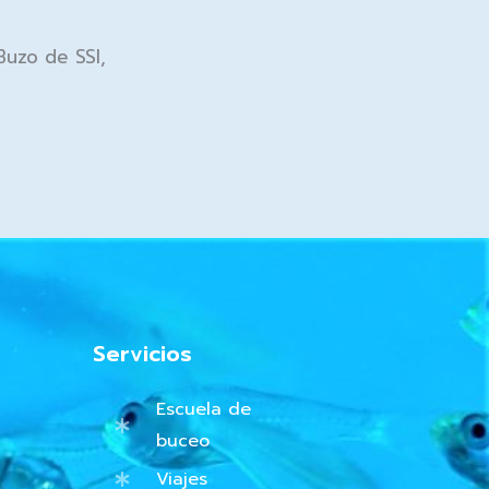
Buzo de SSI,
Servicios
Escuela de
buceo
Viajes