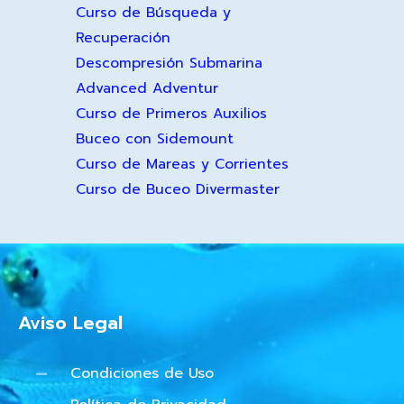
Curso de Búsqueda y
Recuperación
Descompresión Submarina
Advanced Adventur
Curso de Primeros Auxilios
Buceo con Sidemount
Curso de Mareas y Corrientes
Curso de Buceo Divermaster
Aviso Legal
Condiciones de Uso