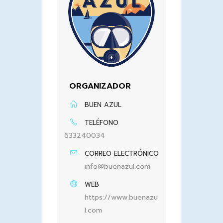
ORGANIZADOR
BUEN AZUL
TELÉFONO
633240034
CORREO ELECTRÓNICO
info@buenazul.com
WEB
https://www.buenazu
l.com