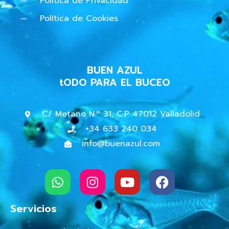
Política de Privacidad
Política de Cookies
BUEN AZUL
tODO PARA EL BUCEO
C/ Metano N.º 31, C.P 47012 Valladolid
+34 633 240 034
info@buenazul.com
W
I
Y
F
h
n
o
a
a
s
u
c
t
t
t
e
Servicios
s
a
u
b