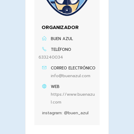
ORGANIZADOR
BUEN AZUL
TELÉFONO
633240034
CORREO ELECTRÓNICO
info@buenazul.com
WEB
https://www.buenazu
l.com
instagram: @buen_azul