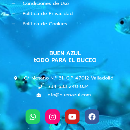
Condiciones de Uso
Política de Privacidad
Política de Cookies
BUEN AZUL
tODO PARA EL BUCEO
C/ Metano N.º 31, C.P 47012 Valladolid
+34 633 240 034
info@buenazul.com
W
I
Y
F
h
n
o
a
a
s
u
c